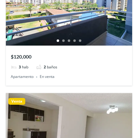
$120,000
3
hab
2
baños
Apartamento
En venta
Venta