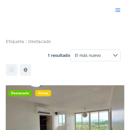
Ir
al
contenido
Etiqueta :
Destacado
1 resultado
Destacado
Venta