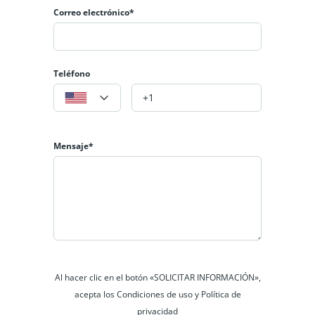
Correo electrónico*
Ser asalariado o independiente formal.
No tener historial crediticio negativo.
Además, te ofrecemos precalificación bancaria en 24 horas.
Teléfono
Mensaje*
Al hacer clic en el botón «SOLICITAR INFORMACIÓN»,
acepta los Condiciones de uso y Política de
privacidad