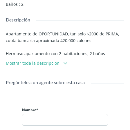
Baños
:
2
Descripción
Apartamento de OPORTUNIDAD, tan solo $2000 de PRIMA,
cuota bancaria aproximada 420.000 colones
Hermoso apartamento con 2 habitaciones, 2 baños
completos, estacionamiento techado y una espectacular
Mostrar toda la descripción
terraza.
Este apartamento cuenta con una promoción increíble, con
Pregúntele a un agente sobre esta casa
tan solo $2000 de PRIMA puede ser tuyo.
En Cafinsa, te asesoramos durante todo el proceso de
compra. Cumple tu sueños de vivir en un condominio con
Nombre*
todas las comodidades.
Financiamiento disponible con facilidad de prima, esta es tu
oportunidad. Requisitos básicos: