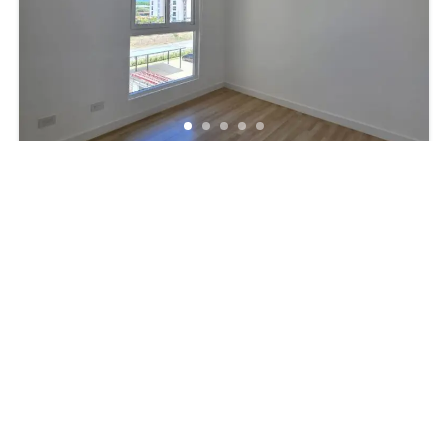
$1,100
500.000 colones
2
hab
2
baños
80
m²
Apartamento
Alquiler
Powered by
Estatik
Copyright © 2026