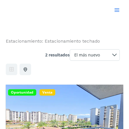
Ir
al
contenido
Estacionamiento:
Estacionamiento techado
2 resultados
Oportunidad
Venta